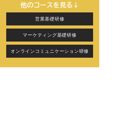
他のコースを見る↓
営業基礎研修
マーケティング基礎研修
オンラインコミュニケーション研修
Latestknowledge
​レイテストナレッジ株式会社
〒104-0061
東京都中央区銀座7丁目13-21
銀座sinrokusyuビル2F
お問い合わせ
​サイトマップ