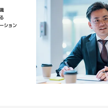
識
る
ーション