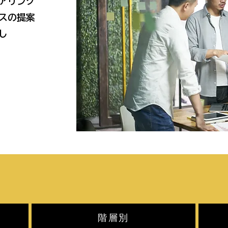
アリング
スの提案
し
階層別