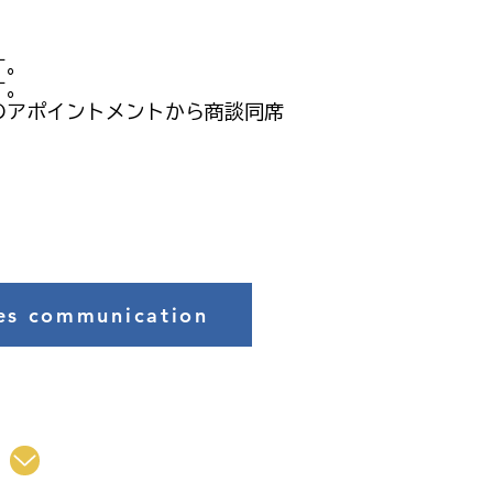
す。
す。
の商談のアポイントメントから商談同席
es communication